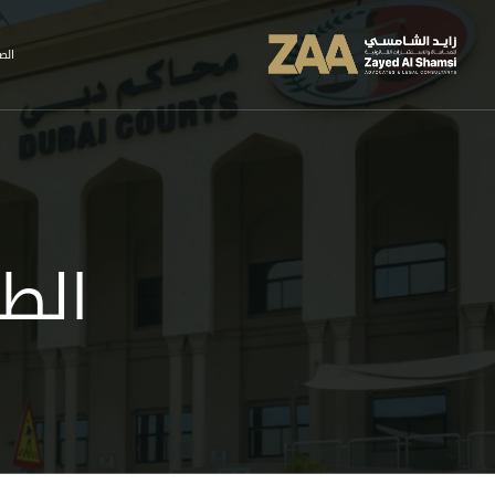
الص
الطا